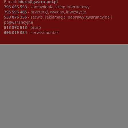
E-mail:
biuro@gastro-pol.pl
795 655 553
- zamówienia, sklep internetowy
795 595 485
- przetargi, wyceny, inwestycje
533 876 356
- serwis, reklamacje, naprawy gwarancyjne i
pogwarancyjne
513 872 513
- biuro
696 019 084
- serwis/montaż