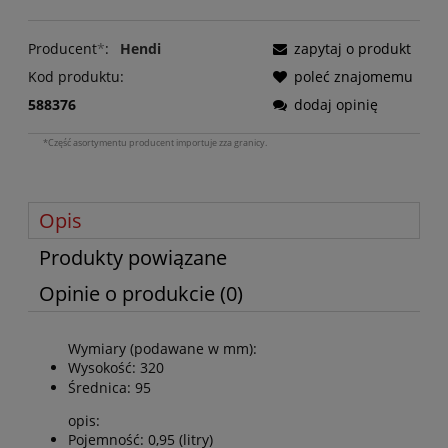
Producent
*
:
Hendi
zapytaj o produkt
Kod produktu:
poleć znajomemu
588376
dodaj opinię
*Część asortymentu producent importuje zza granicy.
Opis
Produkty powiązane
Opinie o produkcie (0)
Wymiary (podawane w mm):
Wysokość: 320
Średnica: 95
opis:
Pojemność: 0,95 (litry)