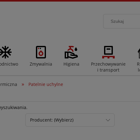
odnictwo
Zmywalnia
Higiena
Przechowywanie
R
i transport
l
»
ermiczna
Patelnie uchylne
wyszukiwania.
Producent: (Wybierz)