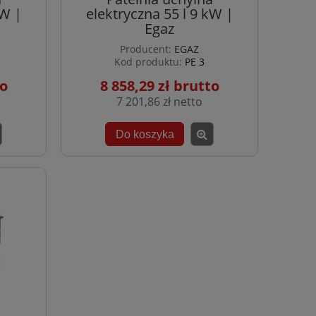
kW |
elektryczna 55 l 9 kW |
Egaz
Producent:
EGAZ
Kod produktu:
PE 3
8 858,29 zł
7 201,86 zł
Do koszyka