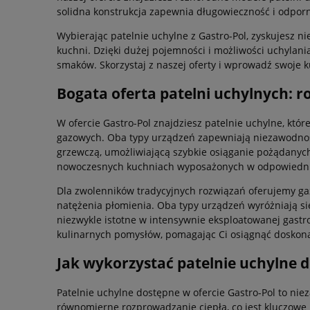
solidna konstrukcja zapewnia długowieczność i odpor
Wybierając patelnie uchylne z Gastro-Pol, zyskujesz 
kuchni. Dzięki dużej pojemności i możliwości uchylani
smaków. Skorzystaj z naszej oferty i wprowadź swoje 
Bogata oferta patelni uchylnych: r
W ofercie Gastro-Pol znajdziesz patelnie uchylne, któr
gazowych. Oba typy urządzeń zapewniają niezawodność
grzewczą, umożliwiającą szybkie osiąganie pożądanych
nowoczesnych kuchniach wyposażonych w odpowiednie
Dla zwolenników tradycyjnych rozwiązań oferujemy gaz
natężenia płomienia. Oba typy urządzeń wyróżniają si
niezwykle istotne w intensywnie eksploatowanej gastr
kulinarnych pomysłów, pomagając Ci osiągnąć doskon
Jak wykorzystać patelnie uchylne 
Patelnie uchylne dostępne w ofercie Gastro-Pol to nie
równomierne rozprowadzanie ciepła, co jest kluczowe