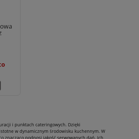
zowa
z
racji i punktach cateringowych. Dzięki
le istotne w dynamicznym środowisku kuchennym. W
 co znacząco podnosi jakość serwowanych dań. Ich