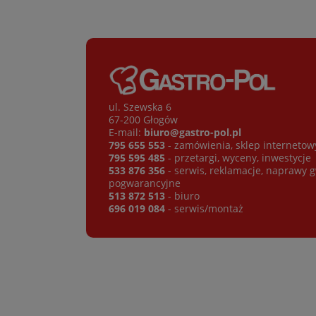
ul. Szewska 6
67-200 Głogów
E-mail:
biuro@gastro-pol.pl
795 655 553
- zamówienia, sklep internetow
795 595 485
- przetargi, wyceny, inwestycje
533 876 356
- serwis, reklamacje, naprawy 
pogwarancyjne
513 872 513
- biuro
696 019 084
- serwis/montaż