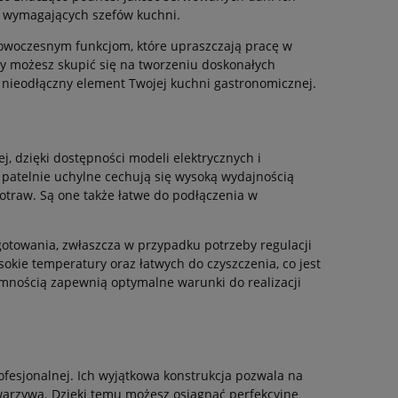
a wymagających szefów kuchni.
 nowoczesnym funkcjom, które upraszczają pracę w
 Ty możesz skupić się na tworzeniu doskonałych
h nieodłączny element Twojej kuchni gastronomicznej.
j, dzięki dostępności modeli elektrycznych i
patelnie uchylne cechują się wysoką wydajnością
otraw. Są one także łatwe do podłączenia w
gotowania, zwłaszcza w przypadku potrzeby regulacji
okie temperatury oraz łatwych do czyszczenia, co jest
emnością zapewnią optymalne warunki do realizacji
rofesjonalnej. Ich wyjątkowa konstrukcja pozwala na
warzywa. Dzięki temu możesz osiągnąć perfekcyjne