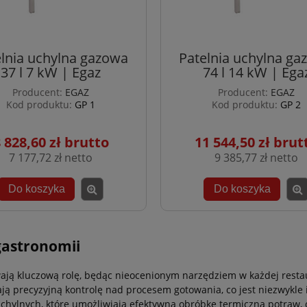
elnia uchylna gazowa
Patelnia uchylna ga
37 l 7 kW | Egaz
74 l 14 kW | Ega
Producent:
EGAZ
Producent:
EGAZ
Kod produktu:
GP 1
Kod produktu:
GP 2
 828,60 zł
11 544,50 zł
7 177,72 zł
9 385,77 zł
Do koszyka
Do koszyka
gastronomii
ają kluczową rolę, będąc nieocenionym narzędziem w każdej restau
iają precyzyjną kontrolę nad procesem gotowania, co jest niezwyk
uchylnych, które umożliwiają efektywną obróbkę termiczną potraw,