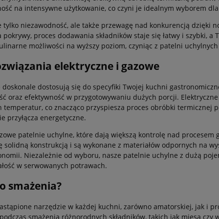
ność na intensywne użytkowanie, co czyni je idealnym wyborem dl
nie tylko niezawodność, ale także przewagę nad konkurencją dzięki
a pokrywy, proces dodawania składników staje się łatwy i szybki, a
kulinarne możliwości na wyższy poziom, czyniąc z patelni uchylnyc
ozwiązania elektryczne i gazowe
e doskonale dostosują się do specyfiki Twojej kuchni gastronomiczne
 oraz efektywność w przygotowywaniu dużych porcji. Elektryczne 
 temperatur, co znacząco przyspiesza proces obróbki termicznej p
 przyłącza energetyczne.
owe patelnie uchylne, które dają większą kontrolę nad procesem 
ę solidną konstrukcją i są wykonane z materiałów odpornych na wys
onomii. Niezależnie od wyboru, nasze patelnie uchylne z dużą poj
ałość w serwowanych potrawach.
do smażenia?
zastąpione narzędzie w każdej kuchni, zarówno amatorskiej, jak i p
 podczas smażenia różnorodnych składników, takich jak mięsa czy 