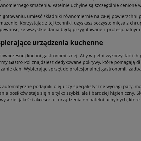
równomiernego smażenia. Patelnie uchylne są szczególnie cenione w
 gotowaniu, umieść składniki równomiernie na całej powierzchni p
ysmażenie. Korzystając z tej techniki, uzyskasz soczyste mięsa z c
 pewność, że wszystkie dania będą przygotowane z profesjonalnym 
wspierające urządzenia kuchenne
 nowoczesnej kuchni gastronomicznej. Aby w pełni wykorzystać ich 
 firmy Gastro-Pol znajdziesz dedykowane pokrywy, które pomagają 
anie dań. Wybierając sprzęt do profesjonalnej gastronomii, zadba
automatyczne podajniki oleju czy specjalistyczne wyciągi pary, mo
 posiłków staje się nie tylko szybki, ale i bardziej higieniczny. S
ysokiej jakości akcesoria i urządzenia do patelni uchylnych, kt