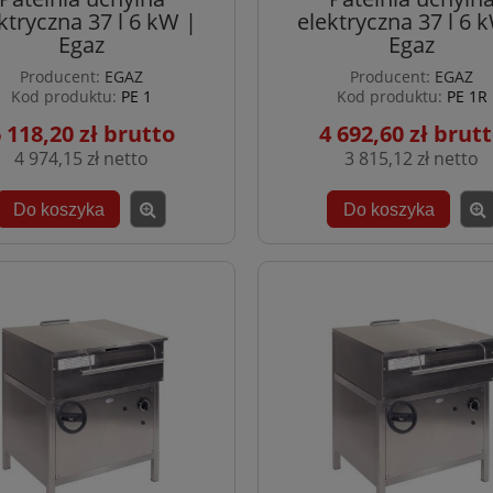
ktryczna 37 l 6 kW |
elektryczna 37 l 6 
Egaz
Egaz
Producent:
EGAZ
Producent:
EGAZ
Kod produktu:
PE 1
Kod produktu:
PE 1R
 118,20 zł
4 692,60 zł
4 974,15 zł
3 815,12 zł
Do koszyka
Do koszyka