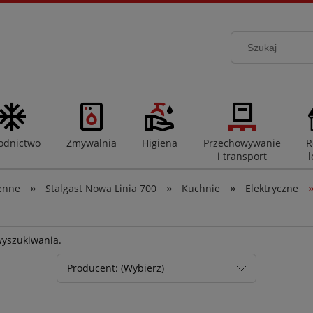
odnictwo
Zmywalnia
Higiena
Przechowywanie
R
i transport
l
»
»
»
enne
Stalgast Nowa Linia 700
Kuchnie
Elektryczne
wyszukiwania.
Producent: (Wybierz)