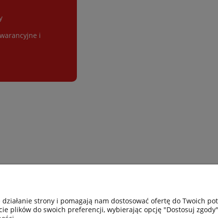
y
gwarancyjne i
Gastro-Pol
Moje konto
e działanie strony i pomagają nam dostosować ofertę do Twoich p
cie plików do swoich preferencji, wybierając opcję "Dostosuj zgody"
Facebook
Twoje zamówie