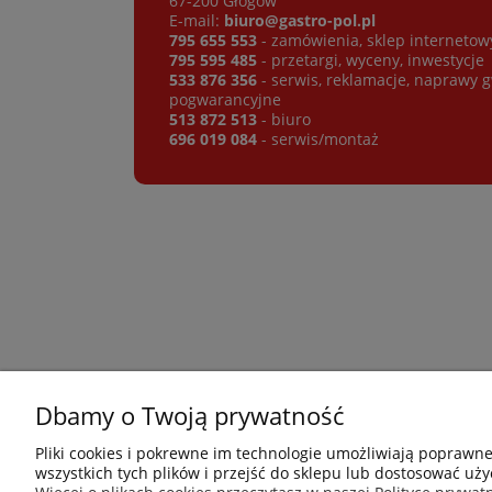
67-200 Głogów
E-mail:
biuro@gastro-pol.pl
795 655 553
- zamówienia, sklep internetow
795 595 485
- przetargi, wyceny, inwestycje
533 876 356
- serwis, reklamacje, naprawy 
pogwarancyjne
513 872 513
- biuro
696 019 084
- serwis/montaż
Dbamy o Twoją prywatność
Płatności i dostawa
Informacje
Pliki cookies i pokrewne im technologie umożliwiają poprawn
wszystkich tych plików i przejść do sklepu lub dostosować uży
Jak kupować?
Nowości