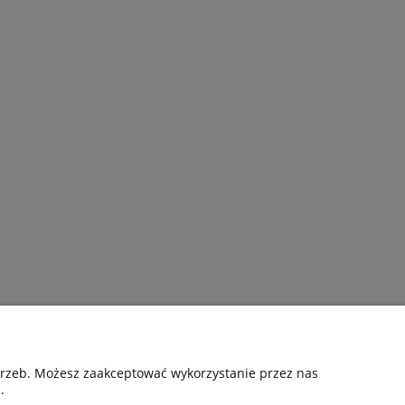
Pomoc
otrzeb. Możesz zaakceptować wykorzystanie przez nas
.
nia
Kontakt