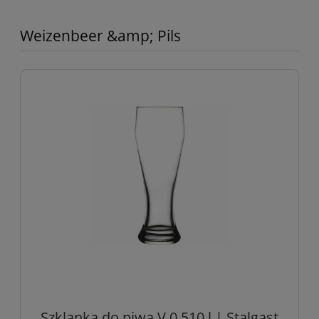
Weizenbeer &amp; Pils
Szklanka do piwa V 0.510 l | Stalgast