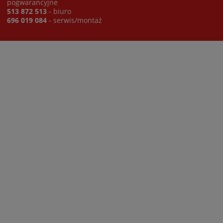
pogwarancyjne
513 872 513
- biuro
696 019 084
- serwis/montaż