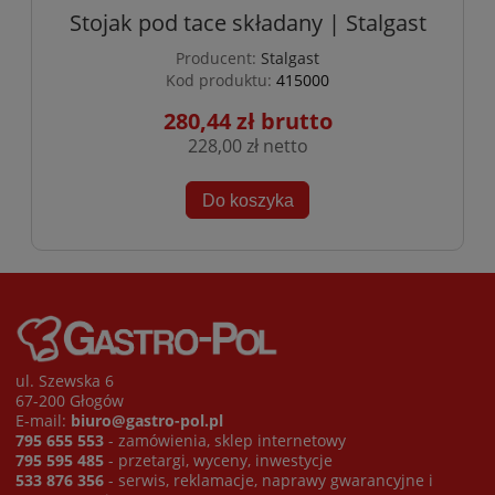
Stojak pod tace składany | Stalgast
Producent:
Stalgast
Kod produktu:
415000
280,44 zł
228,00 zł
Do koszyka
ul. Szewska 6
67-200 Głogów
E-mail:
biuro@gastro-pol.pl
795 655 553
- zamówienia, sklep internetowy
795 595 485
- przetargi, wyceny, inwestycje
533 876 356
- serwis, reklamacje, naprawy gwarancyjne i