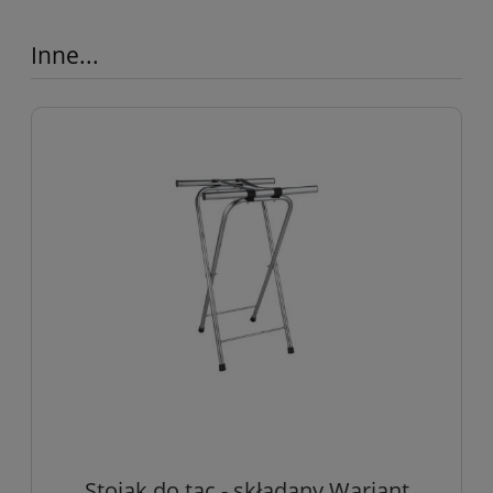
Inne...
Stojak do tac - składany Wariant