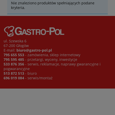
Nie znaleziono produktów spełniających podane
kryteria.
ul. Szewska 6
67-200 Głogów
E-mail:
biuro@gastro-pol.pl
795 655 553
- zamówienia, sklep internetowy
795 595 485
- przetargi, wyceny, inwestycje
533 876 356
- serwis, reklamacje, naprawy gwarancyjne i
pogwarancyjne
513 872 513
- biuro
696 019 084
- serwis/montaż