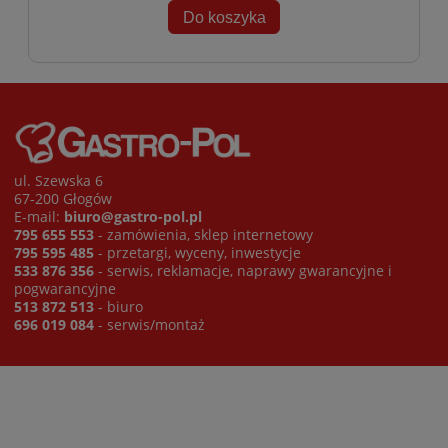
Do koszyka
ul. Szewska 6
67-200 Głogów
E-mail:
biuro@gastro-pol.pl
795 655 553
- zamówienia, sklep internetowy
795 595 485
- przetargi, wyceny, inwestycje
533 876 356
- serwis, reklamacje, naprawy gwarancyjne i
pogwarancyjne
513 872 513
- biuro
696 019 084
- serwis/montaż