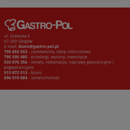
ul. Szewska 6
67-200 Głogów
E-mail:
biuro@gastro-pol.pl
795 655 553
- zamówienia, sklep internetowy
795 595 485
- przetargi, wyceny, inwestycje
533 876 356
- serwis, reklamacje, naprawy gwarancyjne i
pogwarancyjne
513 872 513
- biuro
696 019 084
- serwis/montaż