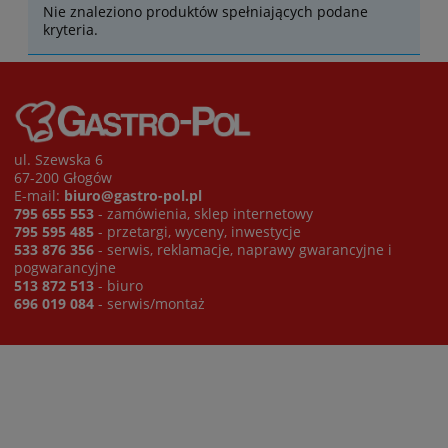
Nie znaleziono produktów spełniających podane
kryteria.
ul. Szewska 6
67-200 Głogów
E-mail:
biuro@gastro-pol.pl
795 655 553
- zamówienia, sklep internetowy
795 595 485
- przetargi, wyceny, inwestycje
533 876 356
- serwis, reklamacje, naprawy gwarancyjne i
pogwarancyjne
513 872 513
- biuro
696 019 084
- serwis/montaż