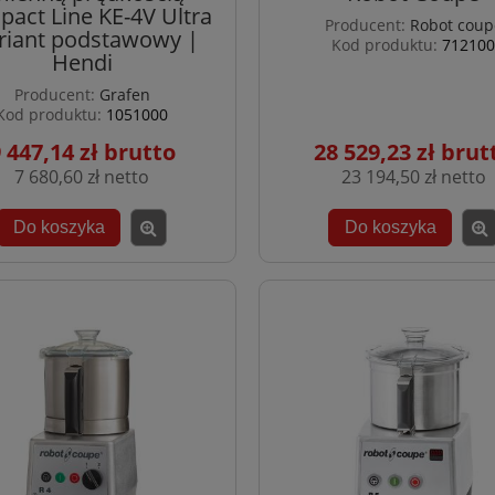
act Line KE-4V Ultra
Producent:
Robot coup
iant podstawowy |
Kod produktu:
712100
Hendi
Producent:
Grafen
Kod produktu:
1051000
 447,14 zł
28 529,23 zł
7 680,60 zł
23 194,50 zł
Do koszyka
Do koszyka