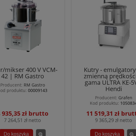
r/mikser 400 V VCM-
Kutry - emulgatory
42 | RM Gastro
zmienną prędkości
gama ULTRA KE-5
Producent:
RM Gastro
Hendi
od produktu:
00009143
Producent:
Grafen
Kod produktu:
105083
 935,35 zł
11 519,31 zł
7 264,51 zł
9 365,29 zł
Do koszyka
Do koszyka