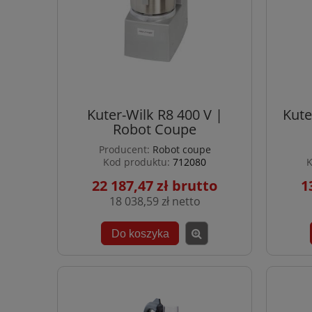
Kuter-Wilk R8 400 V |
Kute
Robot Coupe
Producent:
Robot coupe
Kod produktu:
712080
K
22 187,47 zł
1
18 038,59 zł
Do koszyka