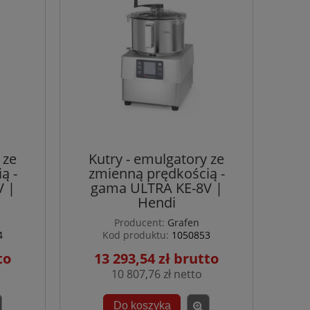
 ze
Kutry - emulgatory ze
ą -
zmienną prędkością -
V |
gama ULTRA KE-8V |
Hendi
Producent:
Grafen
4
Kod produktu:
1050853
13 293,54 zł
10 807,76 zł
Do koszyka