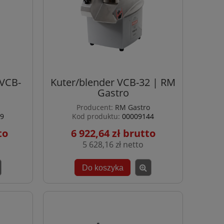
 VCB-
Kuter/blender VCB-32 | RM
Gastro
Producent:
RM Gastro
9
Kod produktu:
00009144
6 922,64 zł
5 628,16 zł
Do koszyka