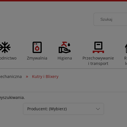
odnictwo
Zmywalnia
Higiena
Przechowywanie
R
i transport
l
»
echaniczna
Kutry i Blixery
wyszukiwania.
Producent: (Wybierz)