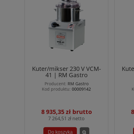
Kuter/mikser 230 V VCM-
Kute
41 | RM Gastro
Producent:
RM Gastro
Kod produktu:
00009142
K
8 935,35 zł
8
7 264,51 zł
Do koszyka