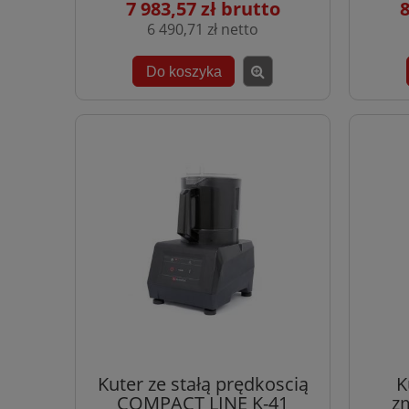
7 983,57 zł
8
6 490,71 zł
Do koszyka
Kuter ze stałą prędkoscią
K
COMPACT LINE K-41
z