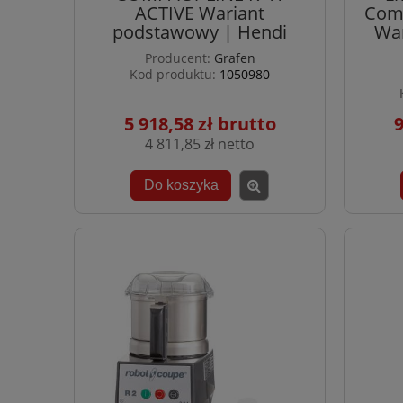
ACTIVE Wariant
Comp
podstawowy | Hendi
War
Producent:
Grafen
Kod produktu:
1050980
5 918,58 zł
9
4 811,85 zł
Do koszyka