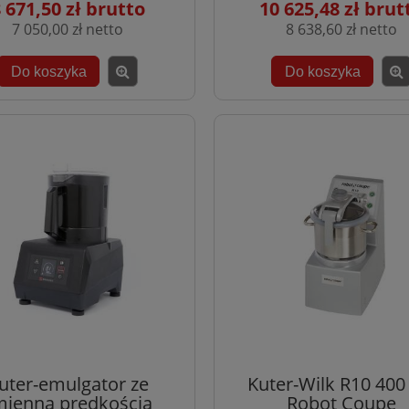
 671,50 zł
10 625,48 zł
7 050,00 zł
8 638,60 zł
Do koszyka
Do koszyka
uter-emulgator ze
Kuter-Wilk R10 400
mienną prędkością
Robot Coupe