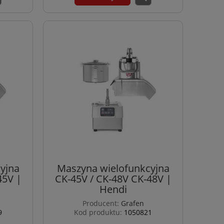
yjna
Maszyna wielofunkcyjna
45V |
CK-45V / CK-48V CK-48V |
Hendi
Producent:
Grafen
9
Kod produktu:
1050821