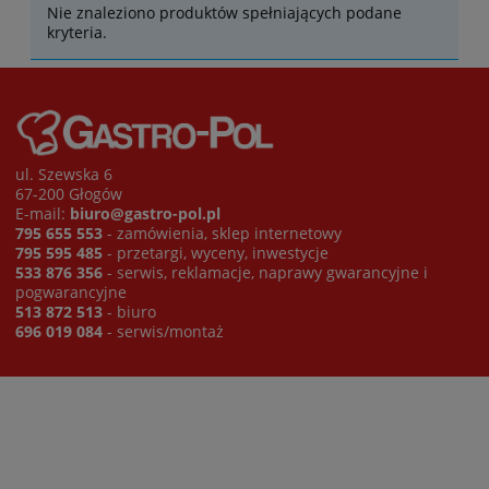
Nie znaleziono produktów spełniających podane
kryteria.
ul. Szewska 6
67-200 Głogów
E-mail:
biuro@gastro-pol.pl
795 655 553
- zamówienia, sklep internetowy
795 595 485
- przetargi, wyceny, inwestycje
533 876 356
- serwis, reklamacje, naprawy gwarancyjne i
pogwarancyjne
513 872 513
- biuro
696 019 084
- serwis/montaż