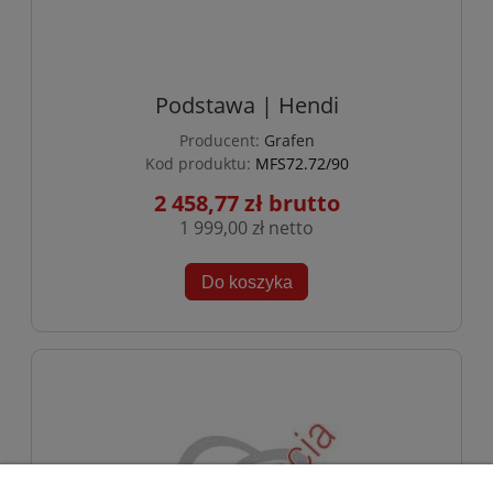
Podstawa | Hendi
Producent:
Grafen
Kod produktu:
MFS72.72/90
2 458,77 zł
1 999,00 zł
Do koszyka