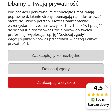
Dbamy o Twoją prywatność
Pliki cookies i pokrewne im technologie umożliwiają
poprawne działanie strony i pomagają nam dostosować
ofertę do Twoich potrzeb. Możesz zaakceptować
wykorzystanie przez nas wszystkich tych plików i przejść
do sklepu lub dostosować użycie plików do swoich
preferencji, wybierając opcję "Dostosuj zgody".
Więcej o plikach cookies przeczytasz w naszej Polityce
prywatności.
Podstawa | Hendi
Zaakceptuj tylko niezbędne
Producent:
Grafen
Kod produktu:
MFS65.105/90
Dostosuj zgody
2 520,27 zł
2 049,00 zł
Zaakceptuj wszystkie
Do koszyka