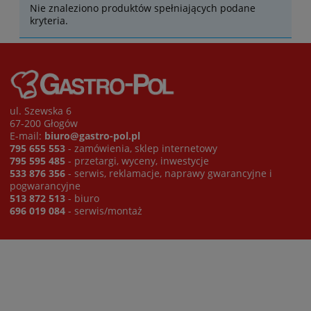
Nie znaleziono produktów spełniających podane
kryteria.
ul. Szewska 6
67-200 Głogów
E-mail:
biuro@gastro-pol.pl
795 655 553
- zamówienia, sklep internetowy
795 595 485
- przetargi, wyceny, inwestycje
533 876 356
- serwis, reklamacje, naprawy gwarancyjne i
pogwarancyjne
513 872 513
- biuro
696 019 084
- serwis/montaż