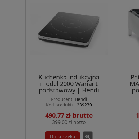
Kuchenka indukcyjna
Pa
model 2000 Wariant
MA
podstawowy | Hendi
po
Producent:
Hendi
Kod produktu:
239230
490,77 zł
1
399,00 zł
Do koszyka