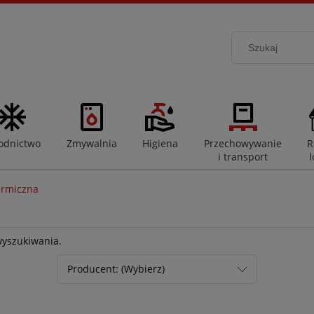
odnictwo
Zmywalnia
Higiena
Przechowywanie
R
i transport
l
ermiczna
wyszukiwania.
Producent: (Wybierz)