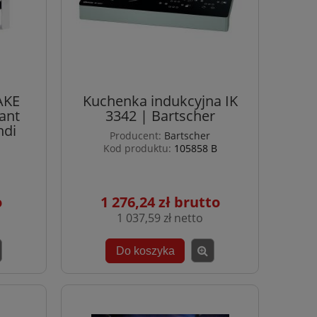
AKE
Kuchenka indukcyjna IK
ant
3342 | Bartscher
ndi
Producent:
Bartscher
Kod produktu:
105858 B
1 276,24 zł
1 037,59 zł
Do koszyka