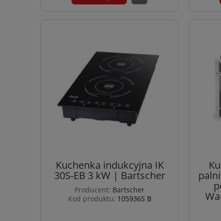
Kuchenka indukcyjna IK
Ku
30S-EB 3 kW | Bartscher
paln
p
Producent:
Bartscher
War
Kod produktu:
105936S B