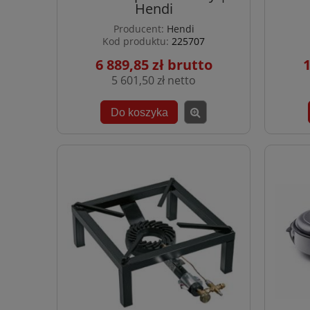
Hendi
Producent:
Hendi
Kod produktu:
225707
6 889,85 zł
1
5 601,50 zł
Do koszyka