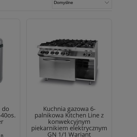
 do
Kuchnia gazowa 6-
-40os.
palnikowa Kitchen Line z
er
konwekcyjnym
piekarnikiem elektrycznym
GN 1/1 Wariant
 B