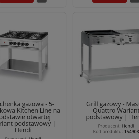
chenka gazowa - 5-
Grill gazowy - Mas
ikowa Kitchen Line na
Quattro Warian
odstawie otwartej
podstawowy | He
iant podstawowy |
Producent:
Hendi
Hendi
Kod produktu:
154908
Producent:
Hendi