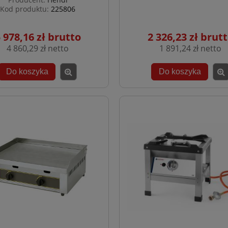
Kod produktu:
225806
 978,16 zł
2 326,23 zł
4 860,29 zł
1 891,24 zł
Do koszyka
Do koszyka