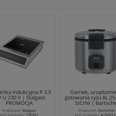
enka indukcyjna P 3.5
Garnek, urządzenie
 U 230 V | Stalgast
gotowania ryżu 8L 25
PROMOCJA
StCrNi | Bartsch
Producent:
Stalgast
Producent:
Bartscher
Kod produktu:
770351
Kod produktu:
A150513