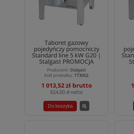
Taboret gazowy
pojedyńczy pomocniczy
poj
Standard line 5 kW G20 |
Stan
Stalgast PROMOCJA
S
Producent:
Stalgast
Kod produktu:
773052
1 013,52 zł
1
824,00 zł
Do koszyka