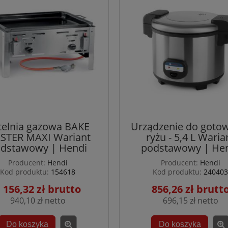
telnia gazowa BAKE
Urządzenie do goto
STER MAXI Wariant
ryżu - 5,4 L Waria
dstawowy | Hendi
podstawowy | He
Producent:
Hendi
Producent:
Hendi
Kod produktu:
154618
Kod produktu:
240403
 156,32 zł
856,26 zł
940,10 zł
696,15 zł
Do koszyka
Do koszyka