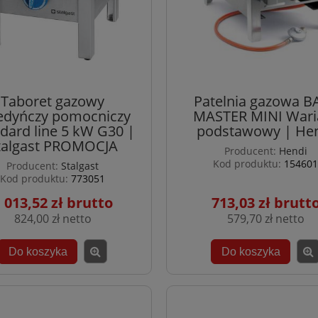
Taboret gazowy
Patelnia gazowa B
edyńczy pomocniczy
MASTER MINI Wari
dard line 5 kW G30 |
podstawowy | He
talgast PROMOCJA
Producent:
Hendi
Kod produktu:
154601
Producent:
Stalgast
Kod produktu:
773051
 013,52 zł
713,03 zł
824,00 zł
579,70 zł
Do koszyka
Do koszyka