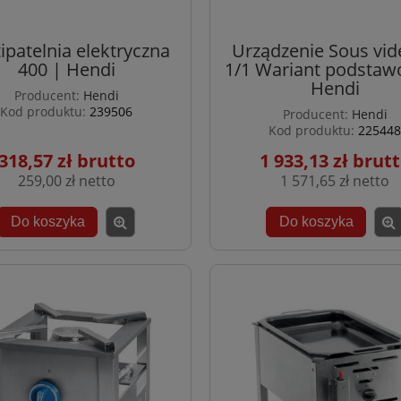
ipatelnia elektryczna
Urządzenie Sous vi
400 | Hendi
1/1 Wariant podstaw
Hendi
Producent:
Hendi
Kod produktu:
239506
Producent:
Hendi
Kod produktu:
225448
318,57 zł
1 933,13 zł
259,00 zł
1 571,65 zł
Do koszyka
Do koszyka