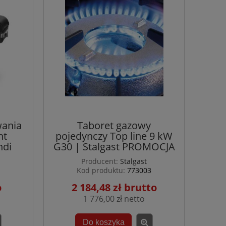
wania
Taboret gazowy
nt
pojedynczy Top line 9 kW
ndi
G30 | Stalgast PROMOCJA
Producent:
Stalgast
Kod produktu:
773003
2 184,48 zł
1 776,00 zł
Do koszyka