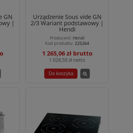
de GN
Urządzenie Sous vide GN
owy |
2/3 Wariant podstawowy |
Hendi
Producent:
Hendi
Kod produktu:
225264
1 265,06 zł
1 028,50 zł
Do koszyka