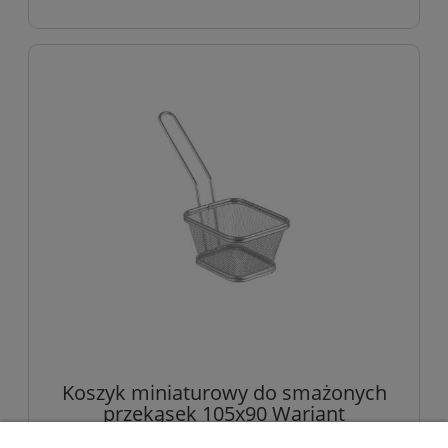
Koszyk miniaturowy do smażonych
przekąsek 105x90 Wariant
podstawowy | Hendi