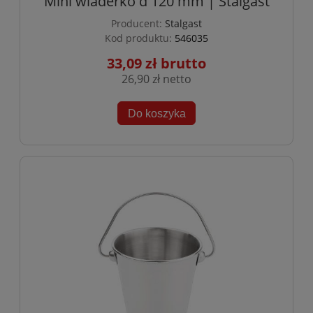
Mini wiaderko d 120 mm | Stalgast
Producent:
Stalgast
Kod produktu:
546035
33,09 zł
26,90 zł
Do koszyka