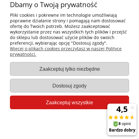
Dbamy o Twoją prywatność
Producent:
Hendi
Kod produktu:
425664
Pliki cookies i pokrewne im technologie umożliwiają
poprawne działanie strony i pomagają nam dostosować
27,06 zł
ofertę do Twoich potrzeb. Możesz zaakceptować
22,00 zł
wykorzystanie przez nas wszystkich tych plików i przejść
do sklepu lub dostosować użycie plików do swoich
preferencji, wybierając opcję "Dostosuj zgody".
Do koszyka
Więcej o plikach cookies przeczytasz w naszej Polityce
prywatności.
Zaakceptuj tylko niezbędne
Dostosuj zgody
Zaakceptuj wszystkie