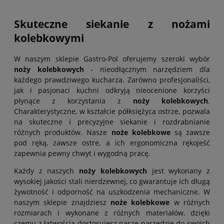
Skuteczne siekanie z nożami
kolebkowymi
W naszym sklepie Gastro-Pol oferujemy szeroki wybór
noży kolebkowych
- nieodłącznym narzędziem dla
każdego prawdziwego kucharza. Zarówno profesjonaliści,
jak i pasjonaci kuchni odkryją nieocenione korzyści
płynące z korzystania z
noży kolebkowych
.
Charakterystyczne, w kształcie półksiężyca ostrze, pozwala
na skuteczne i precyzyjne siekanie i rozdrabnianie
różnych produktów. Nasze
noże kolebkowe
są zawsze
pod ręką, zawsze ostre, a ich ergonomiczna rękojeść
zapewnia pewny chwyt i wygodną pracę.
Każdy z naszych
noży kolebkowych
jest wykonany z
wysokiej jakości stali nierdzewnej, co gwarantuje ich długą
żywotność i odporność na uszkodzenia mechaniczne. W
naszym sklepie znajdziesz
noże kolebkowe
w różnych
rozmiarach i wykonane z różnych materiałów, dzięki
czemu z łatwością dostosujesz nasze narzędzie do swoich