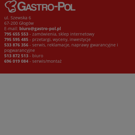
ul. Szewska 6
67-200 Głogów
E-mail:
biuro@gastro-pol.pl
795 655 553
- zamówienia, sklep internetowy
795 595 485
- przetargi, wyceny, inwestycje
533 876 356
- serwis, reklamacje, naprawy gwarancyjne i
pogwarancyjne
513 872 513
- biuro
696 019 084
- serwis/montaż