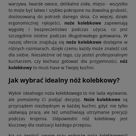
warzywa, twarde owoce, delikatne zioła, mięso - wszystko
to może być łatwo i szybko pokrojone na dowolną grubość,
dostosowaną do potrzeb danego dnia. Co więcej, dzięki
ergonomicznej rękojeści,
noże kolebkowe
zapewniają
wygodę i bezpieczeństwo podczas użycia, co jest
szczególnie istotne podczas długotrwałego gotowania. W
naszej ofercie znajdują się
noże kolebkowe
dostępne w
różnych rozmiarach, dzięki czemu każdy może znaleźć coś
dla siebie. Niezależnie od tego, czy jesteś profesjonalnym
kucharzem, czy kochasz gotować dla przyjemności,
nóż
kolebkowy
to must-have w Twojej kuchni.
Jak wybrać idealny nóż kolebkowy?
Wybór idealnego noża kolebkowego to nie lada wyzwanie,
ale pomożemy Ci podjąć decyzję.
Noże kolebkowe
są
przyrządem niezbędnym w każdej kuchni, gdyż nie tylko
ułatwiają pracę, ale też umożliwiają utrzymanie precyzji
podczas krojenia. Odpowiedni nóż kolebkowy jest
kluczowy dla realizacji każdego przepisu.
Na co zwrócić uwagę przy wyborze noża kolebkowego?