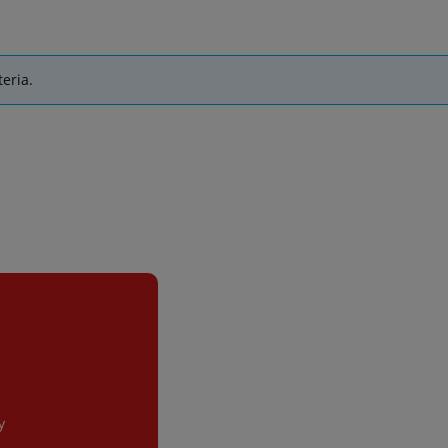
eria.
y