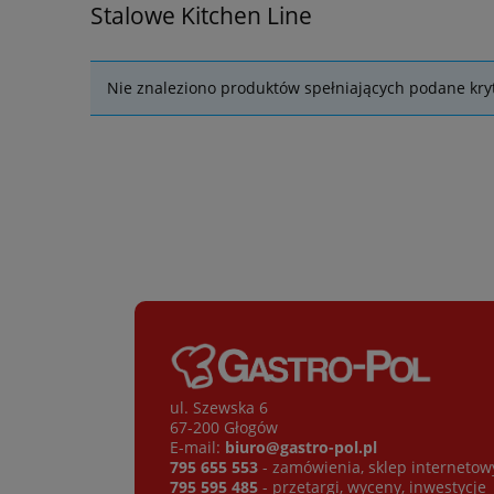
Stalowe Kitchen Line
Nie znaleziono produktów spełniających podane kryt
ul. Szewska 6
67-200 Głogów
E-mail:
biuro@gastro-pol.pl
795 655 553
- zamówienia, sklep internetow
795 595 485
- przetargi, wyceny, inwestycje