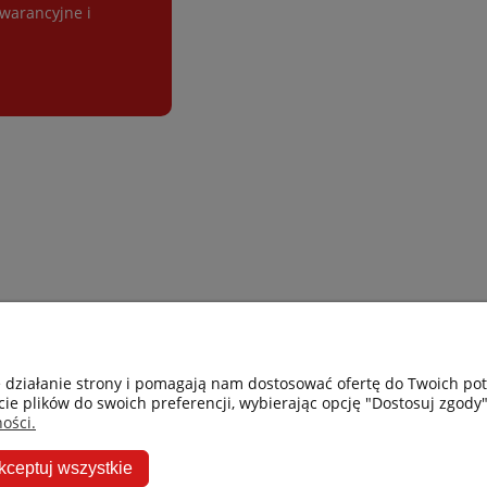
gwarancyjne i
Gastro-Pol
Moje konto
e działanie strony i pomagają nam dostosować ofertę do Twoich p
cie plików do swoich preferencji, wybierając opcję "Dostosuj zgody"
Facebook
Twoje zamówie
ości.
Instagram
Przechowalnia
kceptuj wszystkie
Ceneo
Ustawienia kon