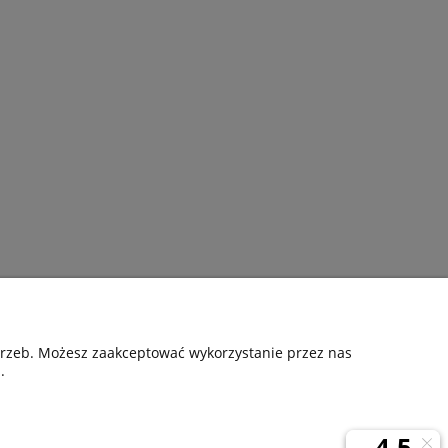
Pomoc
otrzeb. Możesz zaakceptować wykorzystanie przez nas
.
nia
Kontakt
Gwarancyjne zgłoszenie reklamacji
ta