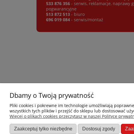
533 876 356
- serwis, reklamacje, naprawy 
pogwarancyjne
513 872 513
- biuro
696 019 084
- serwis/montaż
Dbamy o Twoją prywatność
Płatności i dostawa
Informacje
Pliki cookies i pokrewne im technologie umożliwiają poprawn
wszystkich tych plików i przejść do sklepu lub dostosować uży
Jak kupować?
Nowości
Więcej o plikach cookies przeczytasz w naszej Polityce prywatn
Dostawa
O nas
Zaakceptuj tylko niezbędne
Dostosuj zgody
Zaa
Dane firmy