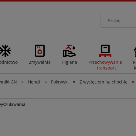
odnictwo
Zmywalnia
Higiena
Przechowywanie
R
i transport
l
»
»
»
»
mniki GN
Hendi
Pokrywki
Z wycięciem na chochlę
wyszukiwania.