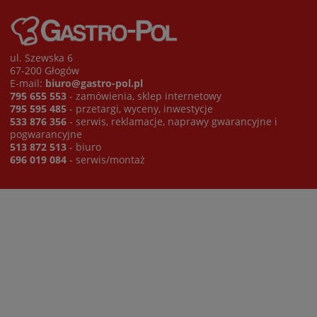
ul. Szewska 6
67-200 Głogów
E-mail:
biuro@gastro-pol.pl
795 655 553
- zamówienia, sklep internetowy
795 595 485
- przetargi, wyceny, inwestycje
533 876 356
- serwis, reklamacje, naprawy gwarancyjne i
pogwarancyjne
513 872 513
- biuro
696 019 084
- serwis/montaż