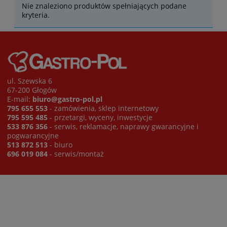
Nie znaleziono produktów spełniających podane
kryteria.
ul. Szewska 6
67-200 Głogów
E-mail:
biuro@gastro-pol.pl
795 655 553
- zamówienia, sklep internetowy
795 595 485
- przetargi, wyceny, inwestycje
533 876 356
- serwis, reklamacje, naprawy gwarancyjne i
pogwarancyjne
513 872 513
- biuro
696 019 084
- serwis/montaż