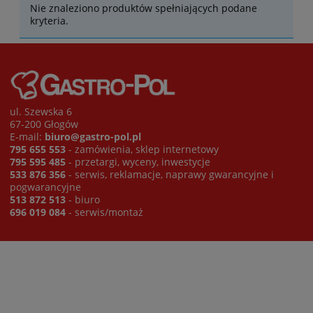
Nie znaleziono produktów spełniających podane
kryteria.
ul. Szewska 6
67-200 Głogów
E-mail:
biuro@gastro-pol.pl
795 655 553
- zamówienia, sklep internetowy
795 595 485
- przetargi, wyceny, inwestycje
533 876 356
- serwis, reklamacje, naprawy gwarancyjne i
pogwarancyjne
513 872 513
- biuro
696 019 084
- serwis/montaż