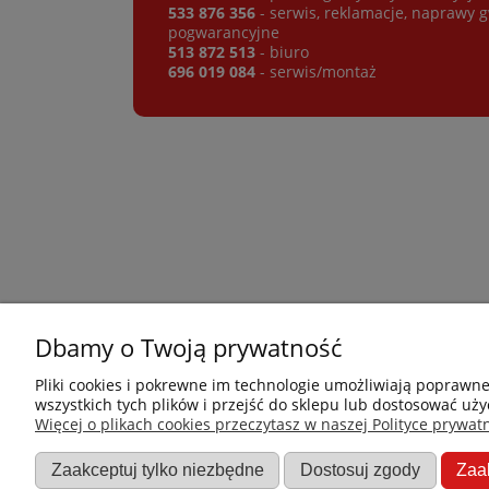
533 876 356
- serwis, reklamacje, naprawy 
pogwarancyjne
513 872 513
- biuro
696 019 084
- serwis/montaż
Dbamy o Twoją prywatność
Płatności i dostawa
Informacje
Pliki cookies i pokrewne im technologie umożliwiają poprawn
wszystkich tych plików i przejść do sklepu lub dostosować uży
Jak kupować?
Nowości
Więcej o plikach cookies przeczytasz w naszej Polityce prywatn
Dostawa
O nas
Zaakceptuj tylko niezbędne
Dostosuj zgody
Zaa
Dane firmy