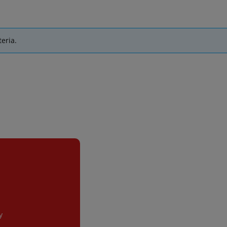
eria.
y