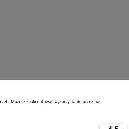
Pomoc
otrzeb. Możesz zaakceptować wykorzystanie przez nas
.
nia
Kontakt
Gwarancyjne zgłoszenie reklamacji
ta