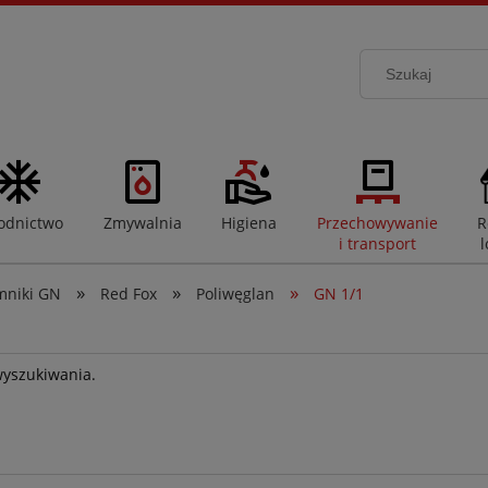
odnictwo
Zmywalnia
Higiena
Przechowywanie
R
i transport
l
»
»
»
mniki GN
Red Fox
Poliwęglan
GN 1/1
wyszukiwania.