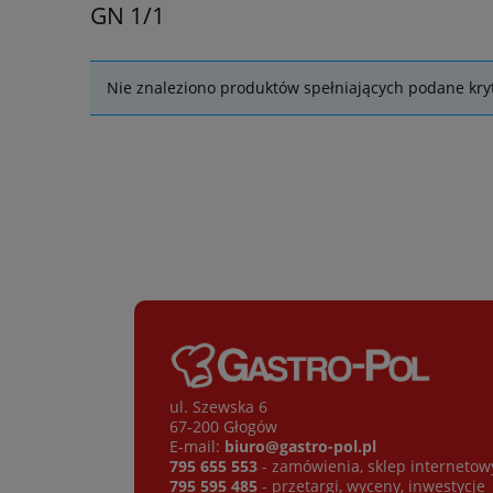
GN 1/1
Nie znaleziono produktów spełniających podane kryt
ul. Szewska 6
67-200 Głogów
E-mail:
biuro@gastro-pol.pl
795 655 553
- zamówienia, sklep internetow
795 595 485
- przetargi, wyceny, inwestycje