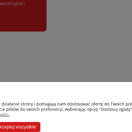
gwarancyjne i
Gastro-Pol
Moje konto
e działanie strony i pomagają nam dostosować ofertę do Twoich p
cie plików do swoich preferencji, wybierając opcję "Dostosuj zgody"
Facebook
Twoje zamówie
ości.
Instagram
Przechowalnia
kceptuj wszystkie
Ceneo
Ustawienia kon