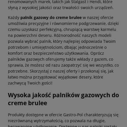
renomowanych marek, takich jak Stalgast i Hendi, które
słyną z wysokiej jakości oraz trwałości swoich urządzeń.
Każdy
palnik gazowy do creme brulee
w naszej ofercie
umożliwia precyzyjne i równomierne podgrzewanie, dzięki
czemu uzyskasz perfekcyjną, chrupiącą warstwę karmelu
na powierzchni deseru. Różnorodność naszych modeli
pozwala wybrać palnik, który najlepiej odpowiada Twoim
potrzebom i umiejętnościom, dbając jednocześnie o
komfort oraz bezpieczeństwo użytkowania. Oprócz
palników gazowych oferujemy także wkłady z gazem, co
sprawia, że możesz od razu zaopatrzyć się we wszystko, co
potrzebne. Skorzystaj z naszej oferty i przekonaj się, jak
łatwo można przygotować wyjątkowe desery, które
zachwycą Twoich gości!
Wysoka jakość palników gazowych do
creme brulee
Produkty dostępne w ofercie Gastro-Pol charakteryzują się
niezrównaną wytrzymałością, co pozwala na długie,
bezawaryjne użytkowanie. Dostępne u nas palniki zostały