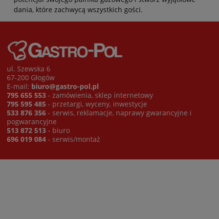
dania, które zachwycą wszystkich gości.
ul. Szewska 6
67-200 Głogów
E-mail:
biuro@gastro-pol.pl
795 655 553
- zamówienia, sklep internetowy
795 595 485
- przetargi, wyceny, inwestycje
533 876 356
- serwis, reklamacje, naprawy gwarancyjne i
pogwarancyjne
513 872 513
- biuro
696 019 084
- serwis/montaż