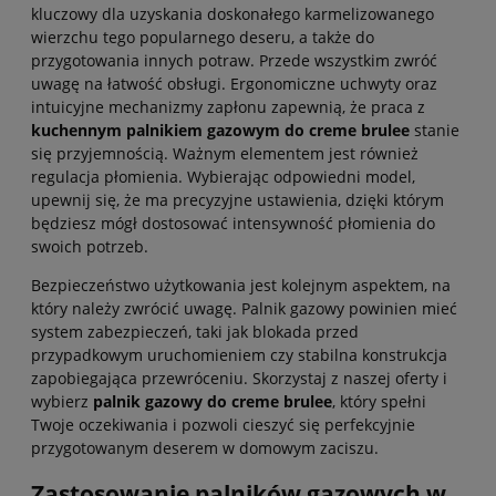
kluczowy dla uzyskania doskonałego karmelizowanego
wierzchu tego popularnego deseru, a także do
przygotowania innych potraw. Przede wszystkim zwróć
uwagę na łatwość obsługi. Ergonomiczne uchwyty oraz
intuicyjne mechanizmy zapłonu zapewnią, że praca z
kuchennym palnikiem gazowym do creme brulee
stanie
się przyjemnością. Ważnym elementem jest również
regulacja płomienia. Wybierając odpowiedni model,
upewnij się, że ma precyzyjne ustawienia, dzięki którym
będziesz mógł dostosować intensywność płomienia do
swoich potrzeb.
Bezpieczeństwo użytkowania jest kolejnym aspektem, na
który należy zwrócić uwagę. Palnik gazowy powinien mieć
system zabezpieczeń, taki jak blokada przed
przypadkowym uruchomieniem czy stabilna konstrukcja
zapobiegająca przewróceniu. Skorzystaj z naszej oferty i
wybierz
palnik gazowy do creme brulee
, który spełni
Twoje oczekiwania i pozwoli cieszyć się perfekcyjnie
przygotowanym deserem w domowym zaciszu.
Zastosowanie palników gazowych w