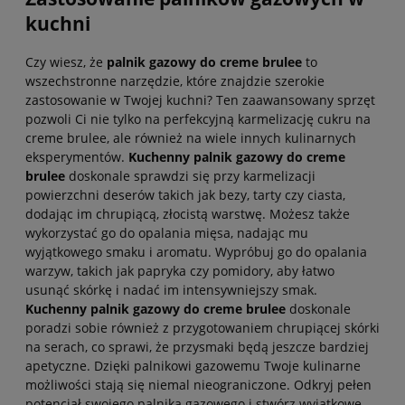
kuchni
Czy wiesz, że
palnik gazowy do creme brulee
to
wszechstronne narzędzie, które znajdzie szerokie
zastosowanie w Twojej kuchni? Ten zaawansowany sprzęt
pozwoli Ci nie tylko na perfekcyjną karmelizację cukru na
creme brulee, ale również na wiele innych kulinarnych
eksperymentów.
Kuchenny palnik gazowy do creme
brulee
doskonale sprawdzi się przy karmelizacji
powierzchni deserów takich jak bezy, tarty czy ciasta,
dodając im chrupiącą, złocistą warstwę. Możesz także
wykorzystać go do opalania mięsa, nadając mu
wyjątkowego smaku i aromatu. Wypróbuj go do opalania
warzyw, takich jak papryka czy pomidory, aby łatwo
usunąć skórkę i nadać im intensywniejszy smak.
Kuchenny palnik gazowy do creme brulee
doskonale
poradzi sobie również z przygotowaniem chrupiącej skórki
na serach, co sprawi, że przysmaki będą jeszcze bardziej
apetyczne. Dzięki palnikowi gazowemu Twoje kulinarne
możliwości stają się niemal nieograniczone. Odkryj pełen
potencjał swojego palnika gazowego i stwórz wyjątkowe