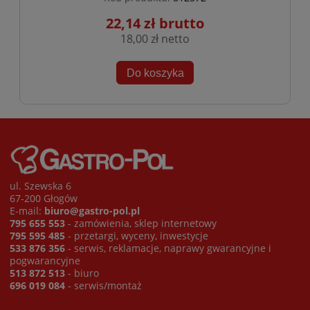
22,14 zł
18,00 zł
Do koszyka
ul. Szewska 6
67-200 Głogów
E-mail:
biuro@gastro-pol.pl
795 655 553
- zamówienia, sklep internetowy
795 595 485
- przetargi, wyceny, inwestycje
533 876 356
- serwis, reklamacje, naprawy gwarancyjne i
pogwarancyjne
513 872 513
- biuro
696 019 084
- serwis/montaż