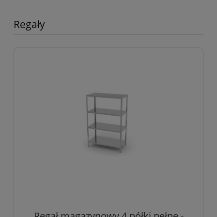
Regały
Regał magazynowy 4 półki pełne -