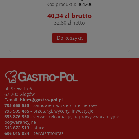
Kod produktu:
364206
40,34 zł
32,80 zł
Do koszyka
ul. Szewska 6
67-200 Głogów
E-mail:
biuro@gastro-pol.pl
795 655 553
- zamówienia, sklep internetowy
795 595 485
- przetargi, wyceny, inwestycje
533 876 356
- serwis, reklamacje, naprawy gwarancyjne i
pogwarancyjne
513 872 513
- biuro
696 019 084
- serwis/montaż