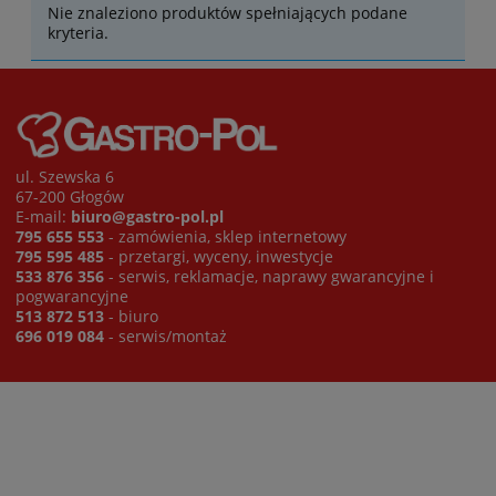
Nie znaleziono produktów spełniających podane
kryteria.
ul. Szewska 6
67-200 Głogów
E-mail:
biuro@gastro-pol.pl
795 655 553
- zamówienia, sklep internetowy
795 595 485
- przetargi, wyceny, inwestycje
533 876 356
- serwis, reklamacje, naprawy gwarancyjne i
pogwarancyjne
513 872 513
- biuro
696 019 084
- serwis/montaż