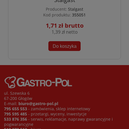
Producent:
Stalgast
Kod produktu:
355051
1,71 zł
1,39 zł
Do koszyka
ul. Szewska 6
67-200 Głogów
E-mail:
biuro@gastro-pol.pl
795 655 553
- zamówienia, sklep internetowy
795 595 485
- przetargi, wyceny, inwestycje
533 876 356
- serwis, reklamacje, naprawy gwarancyjne i
pogwarancyjne