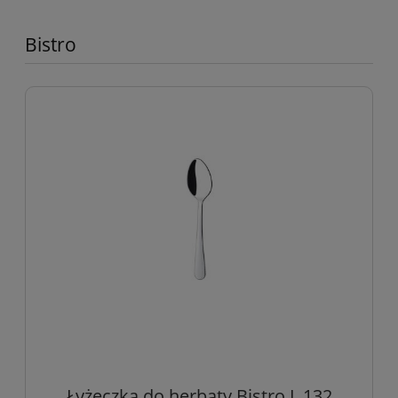
Bistro
Łyżeczka do herbaty Bistro L 132