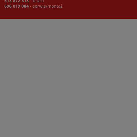
513 872 513
- biuro
696 019 084
- serwis/montaż