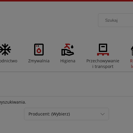
odnictwo
Zmywalnia
Higiena
Przechowywanie
R
i transport
l
wyszukiwania.
Producent: (Wybierz)