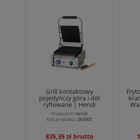
Grill kontaktowy
Fryt
pojedyńczy góra i dół
kra
ryflowane | Hendi
War
Producent:
Hendi
Kod produktu:
263501
835,35 zł
1