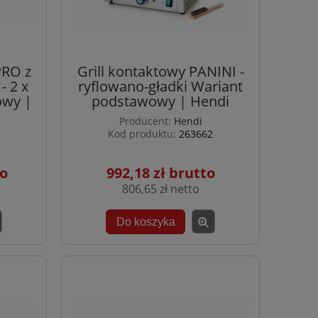
PRO z
Grill kontaktowy PANINI -
 2 x
ryflowano-gładki Wariant
owy |
podstawowy | Hendi
Producent:
Hendi
Kod produktu:
263662
992,18 zł
806,65 zł
Do koszyka