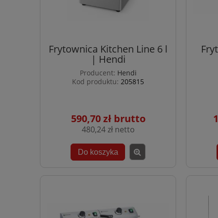
Frytownica Kitchen Line 6 l
Fry
| Hendi
Producent:
Hendi
Kod produktu:
205815
590,70 zł
1
480,24 zł
Do koszyka