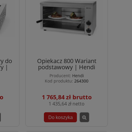
y do
Opiekacz 800 Wariant
y |
podstawowy | Hendi
Producent:
Hendi
Kod produktu:
264300
1 765,84 zł
1 435,64 zł
Do koszyka