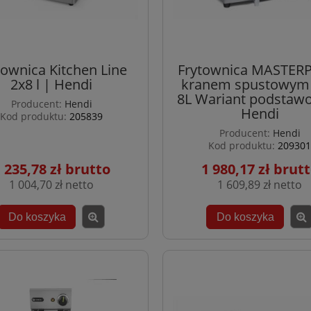
townica Kitchen Line
Frytownica MASTER
2x8 l | Hendi
kranem spustowym -
8L Wariant podstaw
Producent:
Hendi
Hendi
Kod produktu:
205839
Producent:
Hendi
Kod produktu:
209301
 235,78 zł
1 980,17 zł
1 004,70 zł
1 609,89 zł
Do koszyka
Do koszyka