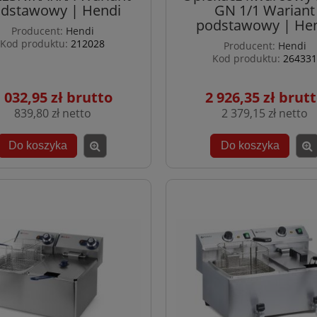
dstawowy | Hendi
GN 1/1 Wariant
podstawowy | He
Producent:
Hendi
Kod produktu:
212028
Producent:
Hendi
Kod produktu:
264331
 032,95 zł
2 926,35 zł
839,80 zł
2 379,15 zł
Do koszyka
Do koszyka