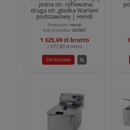
- jedna str. ryflowana,
po
druga str. gładka Wariant
podstawowy | Hendi
Producent:
Hendi
Kod produktu:
263907
1 325,69 zł
1
1 077,80 zł
Do koszyka