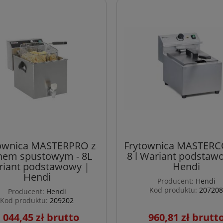
ownica MASTERPRO z
Frytownica MASTERC
nem spustowym - 8L
8 l Wariant podstaw
iant podstawowy |
Hendi
Hendi
Producent:
Hendi
Kod produktu:
207208
Producent:
Hendi
Kod produktu:
209202
 044,45 zł
960,81 zł