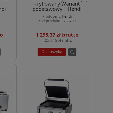
- ryflowany Wariant
ndi
podstawowy | Hendi
Producent:
Hendi
Kod produktu:
263709
1 295,37 zł
1 053,15 zł
Do koszyka