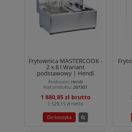
Frytownica MASTERCOOK -
Fryto
2 x 8 l Wariant
podstawowy | Hendi
Producent:
Hendi
Kod produktu:
207307
1 880,85 zł
1 529,15 zł
Do koszyka