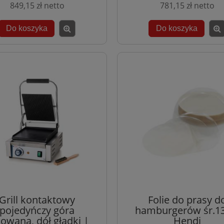
849,15 zł
781,15 zł
Do koszyka
Do koszyka
Grill kontaktowy
Folie do prasy d
pojedyńczy góra
hamburgerów śr.13
lowana, dół gładki |
Hendi