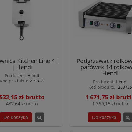
wnica Kitchen Line 4 l
Podgrzewacz rolkow
| Hendi
parówek 14 rolkow
Hendi
Producent:
Hendi
Kod produktu:
205808
Producent:
Hendi
Kod produktu:
268735
532,15 zł
1 671,75 zł
432,64 zł
1 359,15 zł
Do koszyka
Do koszyka