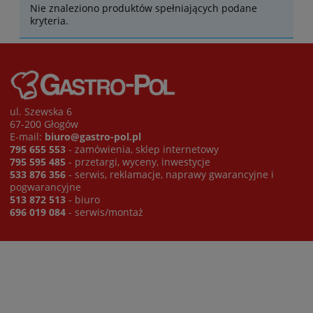
Nie znaleziono produktów spełniających podane
kryteria.
ul. Szewska 6
67-200 Głogów
E-mail:
biuro@gastro-pol.pl
795 655 553
- zamówienia, sklep internetowy
795 595 485
- przetargi, wyceny, inwestycje
533 876 356
- serwis, reklamacje, naprawy gwarancyjne i
pogwarancyjne
513 872 513
- biuro
696 019 084
- serwis/montaż