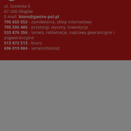
ul. Szewska 6
67-200 Głogów
E-mail:
biuro@gastro-pol.pl
795 655 553
- zamówienia, sklep internetowy
795 595 485
- przetargi, wyceny, inwestycje
533 876 356
- serwis, reklamacje, naprawy gwarancyjne i
pogwarancyjne
513 872 513
- biuro
696 019 084
- serwis/montaż