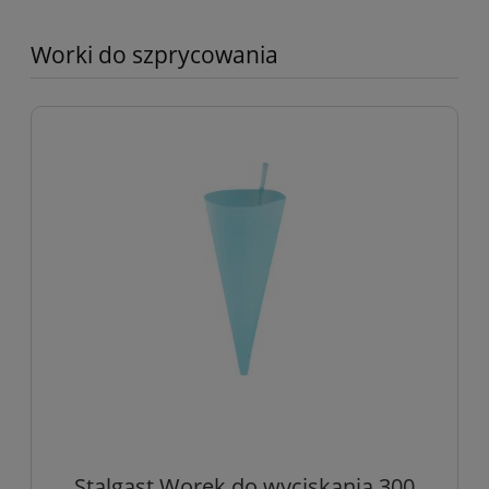
Worki do szprycowania
Stalgast Worek do wyciskania 300