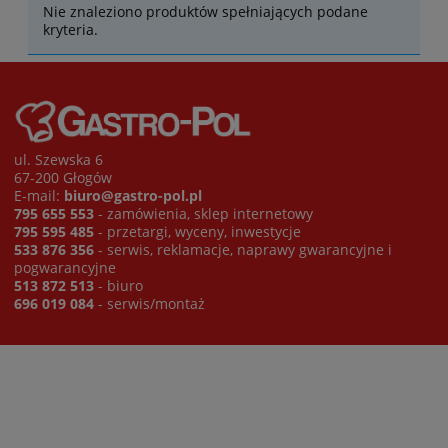
Nie znaleziono produktów spełniających podane
kryteria.
ul. Szewska 6
67-200 Głogów
E-mail:
biuro@gastro-pol.pl
795 655 553
- zamówienia, sklep internetowy
795 595 485
- przetargi, wyceny, inwestycje
533 876 356
- serwis, reklamacje, naprawy gwarancyjne i
pogwarancyjne
513 872 513
- biuro
696 019 084
- serwis/montaż