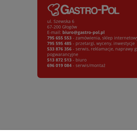
ul. Szewska 6
67-200 Głogów
E-mail:
biuro@gastro-pol.pl
795 655 553
- zamówienia, sklep internetow
795 595 485
- przetargi, wyceny, inwestycje
533 876 356
- serwis, reklamacje, naprawy 
pogwarancyjne
513 872 513
- biuro
696 019 084
- serwis/montaż