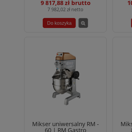
9 817,88 zł
1
7 982,02 zł
Do koszyka
Mikser uniwersalny RM -
Mik
60 | RM Gastro