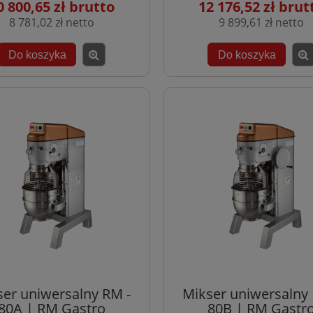
0 800,65 zł
12 176,52 zł
8 781,02 zł
9 899,61 zł
Do koszyka
Do koszyka
ser uniwersalny RM -
Mikser uniwersalny 
80A | RM Gastro
80B | RM Gastr