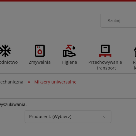
odnictwo
Zmywalnia
Higiena
Przechowywanie
R
i transport
l
»
echaniczna
Miksery uniwersalne
wyszukiwania.
Producent: (Wybierz)