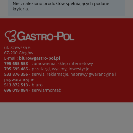
Nie znaleziono produktów spełniających podane
kryteria.
ul. Szewska 6
67-200 Głogów
E-mail:
biuro@gastro-pol.pl
795 655 553
- zamówienia, sklep internetowy
795 595 485
- przetargi, wyceny, inwestycje
533 876 356
- serwis, reklamacje, naprawy gwarancyjne i
pogwarancyjne
513 872 513
- biuro
696 019 084
- serwis/montaż