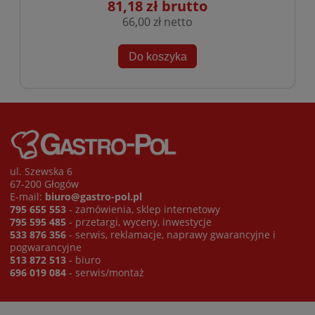
81,18 zł
66,00 zł
Do koszyka
ul. Szewska 6
67-200 Głogów
E-mail:
biuro@gastro-pol.pl
795 655 553
- zamówienia, sklep internetowy
795 595 485
- przetargi, wyceny, inwestycje
533 876 356
- serwis, reklamacje, naprawy gwarancyjne i
pogwarancyjne
513 872 513
- biuro
696 019 084
- serwis/montaż