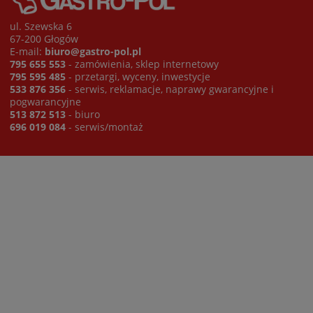
ul. Szewska 6
67-200 Głogów
E-mail:
biuro@gastro-pol.pl
795 655 553
- zamówienia, sklep internetowy
795 595 485
- przetargi, wyceny, inwestycje
533 876 356
- serwis, reklamacje, naprawy gwarancyjne i
pogwarancyjne
513 872 513
- biuro
696 019 084
- serwis/montaż