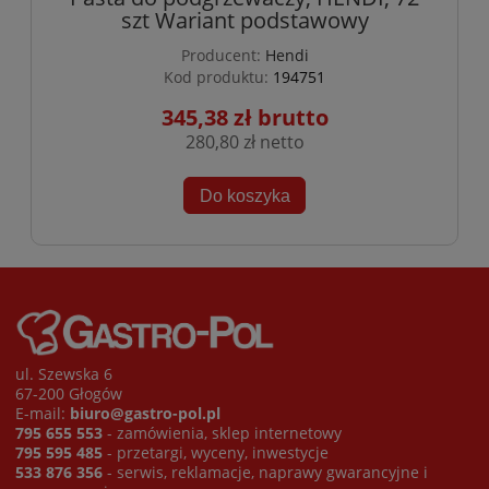
szt Wariant podstawowy
Producent:
Hendi
Kod produktu:
194751
345,38 zł
280,80 zł
Do koszyka
ul. Szewska 6
67-200 Głogów
E-mail:
biuro@gastro-pol.pl
795 655 553
- zamówienia, sklep internetowy
795 595 485
- przetargi, wyceny, inwestycje
533 876 356
- serwis, reklamacje, naprawy gwarancyjne i