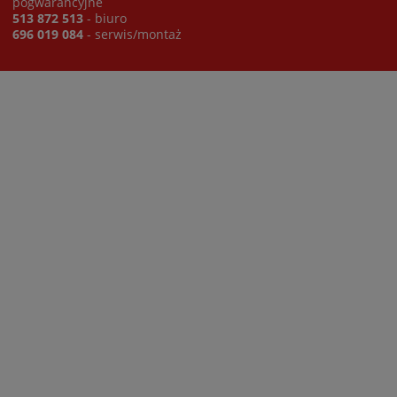
pogwarancyjne
513 872 513
- biuro
696 019 084
- serwis/montaż