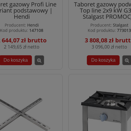
ret gazowy Profi Line
Taboret gazowy pod
iant podstawowy |
Top line 2x9 kW G3
Hendi
Stalgast PROMOC
Producent:
Hendi
Producent:
Stalgast
Kod produktu:
147108
Kod produktu:
773013
 644,07 zł
3 808,08 zł
2 149,65 zł
3 096,00 zł
Do koszyka
Do koszyka