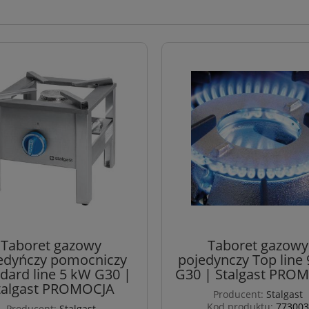
Taboret gazowy
Taboret gazowy
edyńczy pomocniczy
pojedynczy Top line
dard line 5 kW G30 |
G30 | Stalgast PRO
talgast PROMOCJA
Producent:
Stalgast
Kod produktu:
773003
Producent:
Stalgast