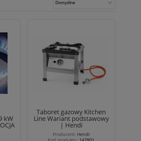
Taboret gazowy Kitchen
 9 kW
Line Wariant podstawowy
MOCJA
| Hendi
Producent:
Hendi
Kod produktu:
147801