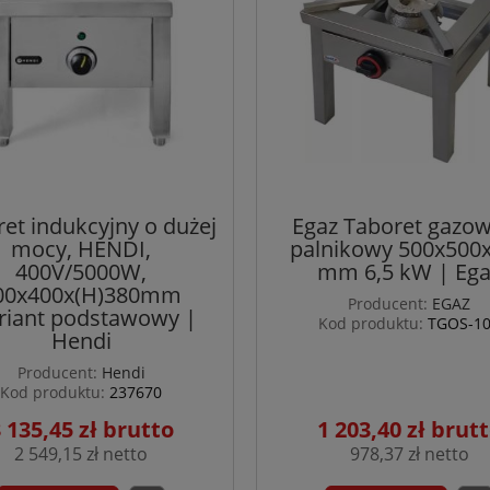
et indukcyjny o dużej
Egaz Taboret gazow
mocy, HENDI,
palnikowy 500x500
400V/5000W,
mm 6,5 kW | Ega
00x400x(H)380mm
Producent:
EGAZ
iant podstawowy |
Kod produktu:
TGOS-1
Hendi
Producent:
Hendi
Kod produktu:
237670
 135,45 zł
1 203,40 zł
2 549,15 zł
978,37 zł