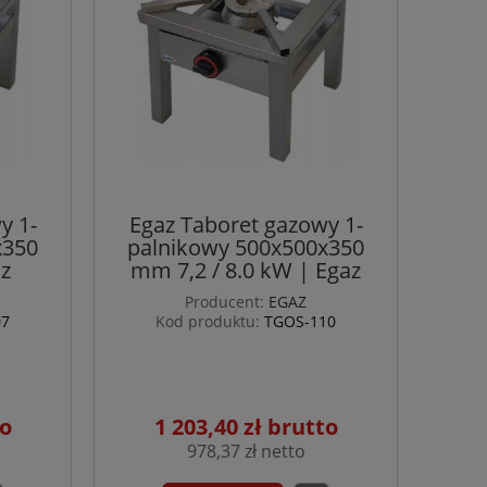
y 1-
Egaz Taboret gazowy 1-
x350
palnikowy 500x500x350
z
mm 7,2 / 8.0 kW | Egaz
Producent:
EGAZ
07
Kod produktu:
TGOS-110
1 203,40 zł
978,37 zł