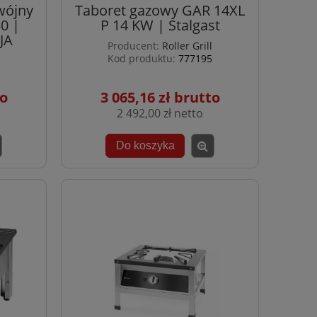
wójny
Taboret gazowy GAR 14XL
0 |
P 14 KW | Stalgast
JA
Producent:
Roller Grill
Kod produktu:
777195
3 065,16 zł
2 492,00 zł
Do koszyka