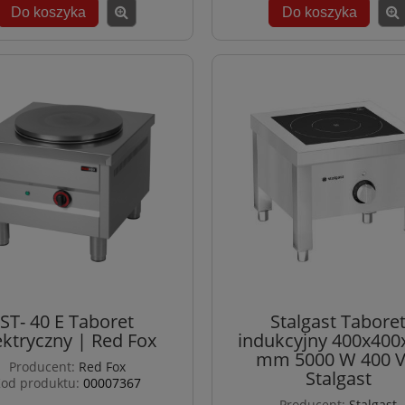
Do koszyka
Do koszyka
ST- 40 E Taboret
Stalgast Tabore
ektryczny | Red Fox
indukcyjny 400x400
mm 5000 W 400 V
Producent:
Red Fox
Stalgast
od produktu:
00007367
Producent:
Stalgast