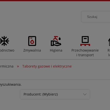
odnictwo
Zmywalnia
Higiena
Przechowywanie
R
i transport
l
»
ermiczna
Taborety gazowe i elektryczne
wyszukiwania.
Producent: (Wybierz)