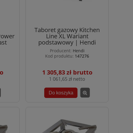
Taboret gazowy Kitchen
Power
Line XL Wariant
ast
podstawowy | Hendi
Producent:
Hendi
Kod produktu:
147276
1 305,83 zł
1 061,65 zł
Do koszyka