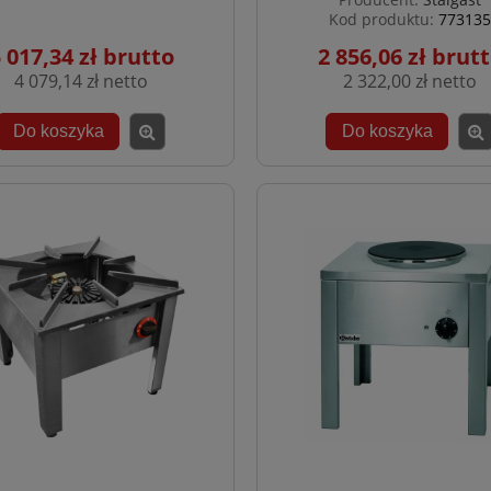
Kod produktu:
773135
 017,34 zł
2 856,06 zł
4 079,14 zł
2 322,00 zł
Do koszyka
Do koszyka