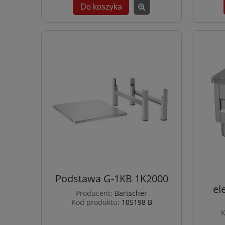
Do koszyka
Podstawa G-1KB 1K2000
el
Producent:
Bartscher
Kod produktu:
105198 B
K