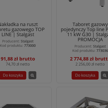
Nakładka na ruszt
Taboret gazowy
oretu gazowego TOP
pojedynczy Top line 
LINE | Stalgast
11 kW G30 | Stalg
PROMOCJA
Producent:
Stalgast
Kod produktu:
773000
Producent:
Stalgast
Kod produktu:
773036
91,88 zł
2 774,88 zł
74,70 zł
2 256,00 zł
Do koszyka
Do koszyka