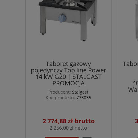
Taboret gazowy
Tabor
pojedynczy Top line Power
14 kW G20 | STALGAST
PROMOCJA
4
War
Producent:
Stalgast
Kod produktu:
773035
2 774,88 zł
3
2 256,00 zł