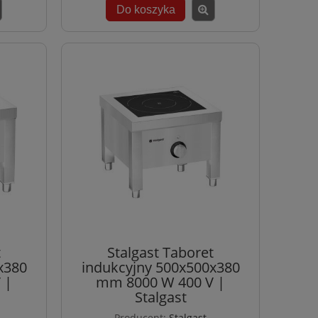
Do koszyka
t
Stalgast Taboret
x380
indukcyjny 500x500x380
 |
mm 8000 W 400 V |
Stalgast
Producent:
Stalgast