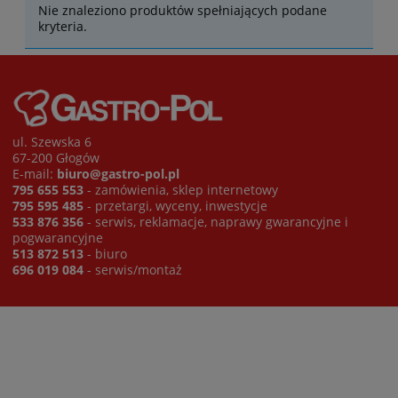
Nie znaleziono produktów spełniających podane
kryteria.
ul. Szewska 6
67-200 Głogów
E-mail:
biuro@gastro-pol.pl
795 655 553
- zamówienia, sklep internetowy
795 595 485
- przetargi, wyceny, inwestycje
533 876 356
- serwis, reklamacje, naprawy gwarancyjne i
pogwarancyjne
513 872 513
- biuro
696 019 084
- serwis/montaż