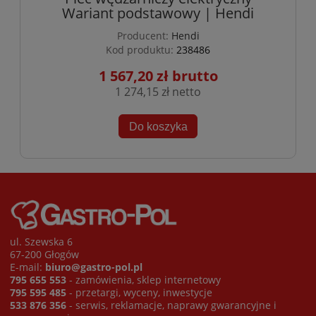
Wariant podstawowy | Hendi
Producent:
Hendi
Kod produktu:
238486
1 567,20 zł
1 274,15 zł
Do koszyka
ul. Szewska 6
67-200 Głogów
E-mail:
biuro@gastro-pol.pl
795 655 553
- zamówienia, sklep internetowy
795 595 485
- przetargi, wyceny, inwestycje
533 876 356
- serwis, reklamacje, naprawy gwarancyjne i