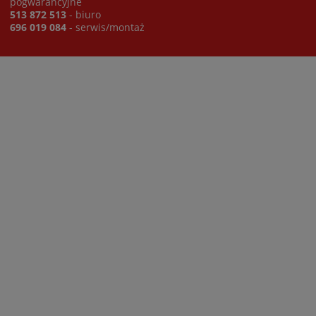
pogwarancyjne
513 872 513
- biuro
696 019 084
- serwis/montaż