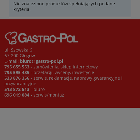
Nie znaleziono produktów spełniających podane
kryteria.
ul. Szewska 6
67-200 Głogów
E-mail:
biuro@gastro-pol.pl
795 655 553
- zamówienia, sklep internetowy
795 595 485
- przetargi, wyceny, inwestycje
533 876 356
- serwis, reklamacje, naprawy gwarancyjne i
pogwarancyjne
513 872 513
- biuro
696 019 084
- serwis/montaż