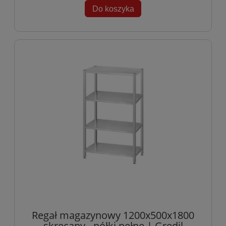
Do koszyka
Regał magazynowy 1200x500x1800
skręcany - półki pełne | Gredil