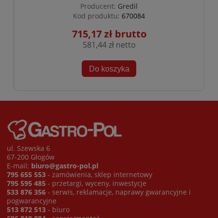
Producent:
Gredil
Kod produktu:
670084
715,17 zł
581,44 zł
Do koszyka
ul. Szewska 6
67-200 Głogów
E-mail:
biuro@gastro-pol.pl
795 655 553
- zamówienia, sklep internetowy
795 595 485
- przetargi, wyceny, inwestycje
533 876 356
- serwis, reklamacje, naprawy gwarancyjne i
pogwarancyjne
513 872 513
- biuro