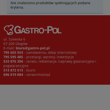
Nie znaleziono produktów spełniających podane
kryteria.
ul. Szewska 6
67-200 Głogów
E-mail:
biuro@gastro-pol.pl
795 655 553
- zamówienia, sklep internetowy
795 595 485
- przetargi, wyceny, inwestycje
533 876 356
- serwis, reklamacje, naprawy gwarancyjne i
pogwarancyjne
513 872 513
- biuro
696 019 084
- serwis/montaż