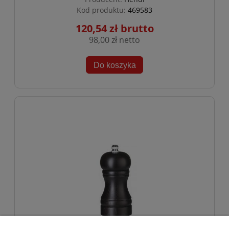
Kod produktu:
469583
120,54 zł
98,00 zł
Do koszyka