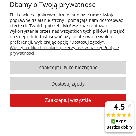
Dbamy o Twoją prywatność
Pliki cookies i pokrewne im technologie umożliwiają
poprawne działanie strony i pomagają nam dostosować
ofertę do Twoich potrzeb. Możesz zaakceptować
Młynek do soli drewniany, HENDI,
wykorzystanie przez nas wszystkich tych plików i przejść
ciemne drewno, o50x(H)113mm
do sklepu lub dostosować użycie plików do swoich
Wariant podstawowy | Hendi
preferencji, wybierając opcję "Dostosuj zgody".
Więcej o plikach cookies przeczytasz w naszej Polityce
Producent:
Hendi
prywatności.
Kod produktu:
469774
35,67 zł
Zaakceptuj tylko niezbędne
29,00 zł
Dostosuj zgody
Do koszyka
Zaakceptuj wszystkie