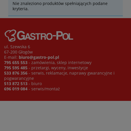
Nie znaleziono produktów spełniających podane
kryteria.
ul. Szewska 6
67-200 Głogów
E-mail:
biuro@gastro-pol.pl
795 655 553
- zamówienia, sklep internetowy
795 595 485
- przetargi, wyceny, inwestycje
533 876 356
- serwis, reklamacje, naprawy gwarancyjne i
pogwarancyjne
513 872 513
- biuro
696 019 084
- serwis/montaż