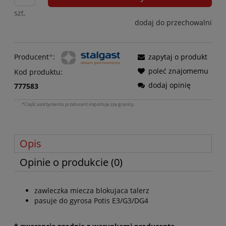
szt.
dodaj do przechowalni
Producent
*
:
zapytaj o produkt
poleć znajomemu
Kod produktu:
dodaj opinię
777583
*Część asortymentu producent importuje zza granicy.
Opis
Opinie o produkcie (0)
zawleczka miecza blokujaca talerz
pasuje do gyrosa Potis E3/G3/DG4