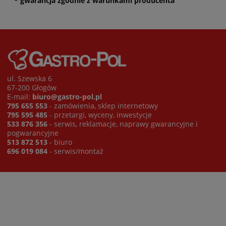
* gwarancja zgodnie z warunkami producenta
ul. Szewska 6
67-200 Głogów
E-mail:
biuro@gastro-pol.pl
795 655 553
- zamówienia, sklep internetowy
795 595 485
- przetargi, wyceny, inwestycje
533 876 356
- serwis, reklamacje, naprawy gwarancyjne i
pogwarancyjne
513 872 513
- biuro
696 019 084
- serwis/montaż