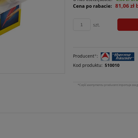
81,06 zł 
Cena po rabacie:
szt.
Producent
*
:
Kod produktu:
510010
*Część asortymentu producent importuje zza g