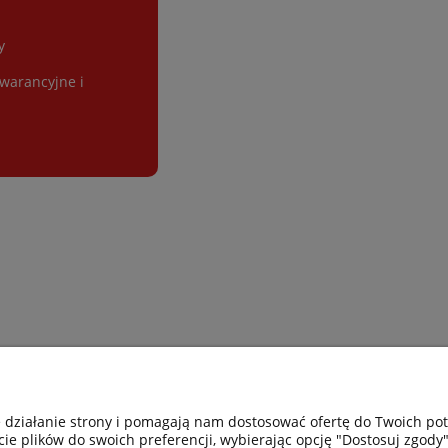
y
gwarancyjne i
Gastro-Pol
Moje konto
e działanie strony i pomagają nam dostosować ofertę do Twoich p
cie plików do swoich preferencji, wybierając opcję "Dostosuj zgody"