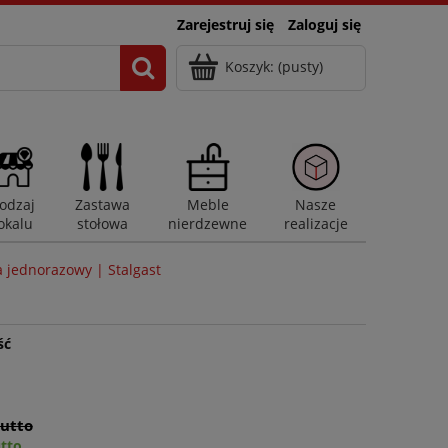
Zarejestruj się
Zaloguj się
Koszyk:
(pusty)
odzaj
Zastawa
Meble
Nasze
okalu
stołowa
nierdzewne
realizacje
 jednorazowy | Stalgast
ść
rutto
utto