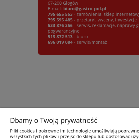
67-200 Głogów
E-mail:
biuro@gastro-pol.pl
795 655 553
- zamówienia, sklep internetow
795 595 485
- przetargi, wyceny, inwestycje
533 876 356
- serwis, reklamacje, naprawy 
pogwarancyjne
513 872 513
- biuro
696 019 084
- serwis/montaż
Dbamy o Twoją prywatność
Płatności i dostawa
Informacje
Pliki cookies i pokrewne im technologie umożliwiają poprawn
wszystkich tych plików i przejść do sklepu lub dostosować uży