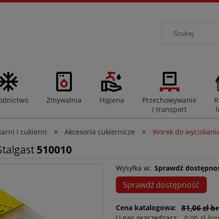
odnictwo
Zmywalnia
Higiena
Przechowywanie
R
i transport
l
»
»
rni i cukierni
Akcesoria cukiernicze
Worek do wyciskania
Stalgast
510010
Wysyłka w:
Sprawdź dostępno
Sprawdź dostępność
Cena katalogowa:
81,06 zł b
U nas oszczędzasz:
0,00 zł br