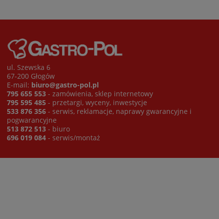
ul. Szewska 6
67-200 Głogów
E-mail:
biuro@gastro-pol.pl
795 655 553
- zamówienia, sklep internetowy
795 595 485
- przetargi, wyceny, inwestycje
533 876 356
- serwis, reklamacje, naprawy gwarancyjne i
pogwarancyjne
513 872 513
- biuro
696 019 084
- serwis/montaż