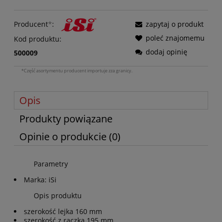
Producent
*
:
zapytaj o produkt
poleć znajomemu
Kod produktu:
dodaj opinię
500009
*Część asortymentu producent importuje zza granicy.
Opis
Produkty powiązane
Opinie o produkcie (0)
Parametry
Marka: iSi
Opis produktu
szerokość lejka 160 mm
szerokość z rączką 195 mm