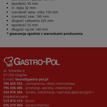
wysokość 95 mm
śr. lejka 32 mm
szerokość wew. sitka 150 mm
szerokość zew. 180 mm
długość całkowita 335 mm
wysokość 55 mm
długość rączki 140 mm
* gwarancja zgodnie z warunkami producenta
ul. Szewska 6
67-200 Głogów
E-mail:
biuro@gastro-pol.pl
795 655 553
- zamówienia, sklep internetowy
795 595 485
- przetargi, wyceny, inwestycje
533 876 356
- serwis, reklamacje, naprawy gwarancyjne i
pogwarancyjne
513 872 513
- biuro
696 019 084
- serwis/montaż