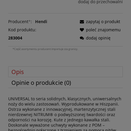
dodaj do przechowalni
Producent
*
:
Hendi
zapytaj o produkt
Kod produktu:
poleć znajomemu
283004
dodaj opinię
*Część asortymentu producent importuje zza granicy.
Opis
Opinie o produkcie (0)
UNIVERSAL to seria solidnych, klasycznych, uniwersalnych
noży do wielu zastosowań. Wyprodukowane w Hiszpanii.
Ostrza wykonane z innowacyjnej, martenzytycznej stali
nierdzewnej NITRUM® o podwyższonej twardości oraz
odporności na korozję. Kute z jednego kawałka stali.
Doskonale wyważone uchwyty wykonane z POM –
bezpośrednio połączone z trzpieniem za pomocą nitów