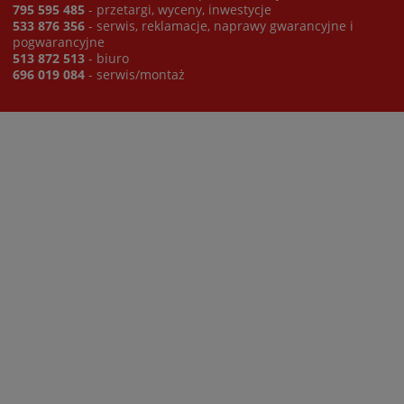
795 595 485
- przetargi, wyceny, inwestycje
533 876 356
- serwis, reklamacje, naprawy gwarancyjne i
pogwarancyjne
513 872 513
- biuro
696 019 084
- serwis/montaż