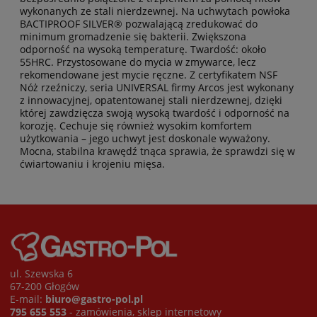
wykonanych ze stali nierdzewnej. Na uchwytach powłoka
BACTIPROOF SILVER® pozwalającą zredukować do
minimum gromadzenie się bakterii. Zwiększona
odporność na wysoką temperaturę. Twardość: około
55HRC. Przystosowane do mycia w zmywarce, lecz
rekomendowane jest mycie ręczne. Z certyfikatem NSF
Nóż rzeźniczy, seria UNIVERSAL firmy Arcos jest wykonany
z innowacyjnej, opatentowanej stali nierdzewnej, dzięki
której zawdzięcza swoją wysoką twardość i odporność na
korozję. Cechuje się również wysokim komfortem
użytkowania – jego uchwyt jest doskonale wyważony.
Mocna, stabilna krawędź tnąca sprawia, że sprawdzi się w
ćwiartowaniu i krojeniu mięsa.
ul. Szewska 6
67-200 Głogów
E-mail:
biuro@gastro-pol.pl
795 655 553
- zamówienia, sklep internetowy