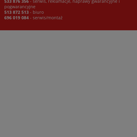
533 876 356
- serwis, reklamacje, naprawy gwarancyjne i
pogwarancyjne
513 872 513
- biuro
696 019 084
- serwis/montaż