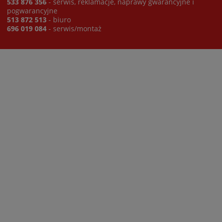
533 876 356
- serwis, reklamacje, naprawy gwarancyjne i
pogwarancyjne
513 872 513
- biuro
696 019 084
- serwis/montaż